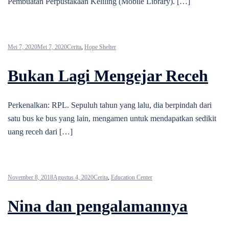
Pembuatan Perpustakaan Keliling (Mobile Library). […]
Mei 7, 2020
Mei 7, 2020
Cerita
,
Hope Shelter
Bukan Lagi Mengejar Receh
Perkenalkan: RPL. Sepuluh tahun yang lalu, dia berpindah dari
satu bus ke bus yang lain, mengamen untuk mendapatkan sedikit
uang receh dari […]
November 8, 2018
Agustus 4, 2020
Cerita
,
Education Center
Nina dan pengalamannya