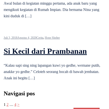
Awal bulan di kegiatan minggu pertama, ada anak baru yang
mengikuti kegiatan di Rumah Impian. Dia bernama Nina yang
kini duduk di […]
Juli 3, 2018
Agustus 4, 2020
Cerita
,
Hope Shelter
Si Kecil dari Prambanan
“Kalau sapi sing ning lapangan kuwi yo gedhe, wernane putih,
anakke yo gedhe.” Celoteh seorang bocah di bawah jembatan.
Anak ini begitu […]
Navigasi pos
1
2
…
4
>