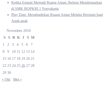
Ketika Empati Menjadi Ruang Aman: Belajar Mendengarkan
di SMK BOPKRI 1 Yogyakarta
Play Date: Menghadirkan Ruang Aman Melalui Bermain bagi
Anak-anak
November 2010
S
S
R
K
J
S
M
1
2
3
4
5
6
7
8
9
10
11
12
13
14
15
16
17
18
19
20
21
22
23
24
25
26
27
28
29
30
« Okt
Mei »