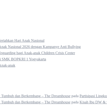
eriahkan Hari Anak Nasional
Anak Nasional 2026 dengan Kampanye Anti Bullying
guarding bagi Anak-anak Children Crisis Center
 di SMK BOPKRI 1 Yogyakarta
Anak-anak
uk Tumbuh dan Berkembang – The Dreamhouse
pada
Partisipasi Ling
uk Tumbuh dan Berkembang – The Dreamhouse
pada
Kisah Ibu DW & 