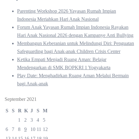
Parenting Workshop 2026 Yayasan Rumah Impian
Indonesia Meriahkan Hari Anak Nasional
Forum Anak Yayasan Rumah Impian Indonesia Rayakan
Hari Anak Nasional 2026 dengan Kampanye Anti Bullying
Membangun Keberanian untuk Melindungi Diri: Penguatan
Safeguarding bagi Anak-anak Children Crisis Center
Ketika Empati Menjadi Ruang Aman: Belajar
Mendengarkan di SMK BOPKRI 1 Yogyakarta
Play Date: Menghadirkan Ruang Aman Melalui Bermain
bagi Anak-anak
September 2021
S
S
R
K
J
S
M
1
2
3
4
5
6
7
8
9
10
11
12
13
14
15
16
17
18
19