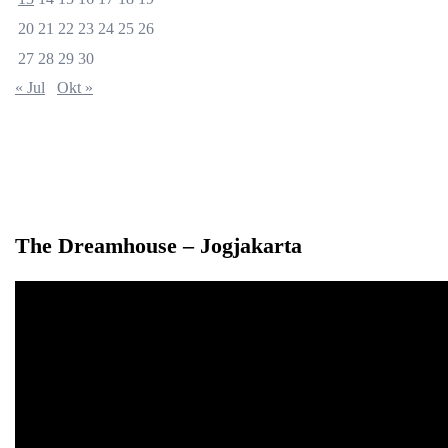
20
21
22
23
24
25
26
27
28
29
30
« Jul
Okt »
The Dreamhouse – Jogjakarta