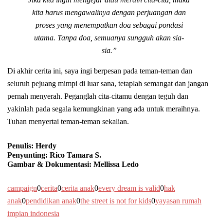
kita harus mengawalinya dengan perjuangan dan
proses yang menempatkan doa sebagai pondasi
utama. Tanpa doa, semuanya sungguh akan sia-
sia.”
Di akhir cerita ini, saya ingi berpesan pada teman-teman dan
seluruh pejuang mimpi di luar sana, tetaplah semangat dan jangan
pernah menyerah. Peganglah cita-citamu dengan teguh dan
yakinlah pada segala kemungkinan yang ada untuk meraihnya.
Tuhan menyertai teman-teman sekalian.
Penulis: Herdy
Penyunting: Rico Tamara S.
Gambar & Dokumentasi: Mellissa Ledo
campaign
0
cerita
0
cerita anak
0
every dream is valid
0
hak
anak
0
pendidikan anak
0
the street is not for kids
0
yayasan rumah
impian indonesia