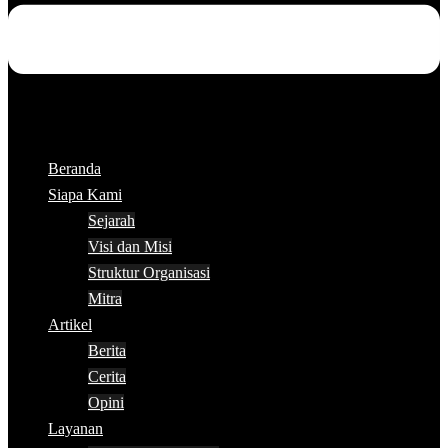
Beranda
Siapa Kami
Sejarah
Visi dan Misi
Struktur Organisasi
Mitra
Artikel
Berita
Cerita
Opini
Layanan