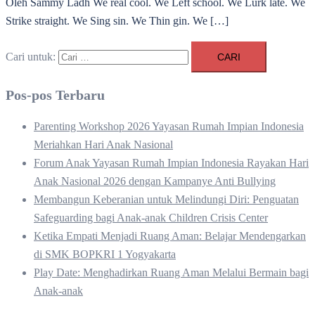
Oleh Sammy Ladh We real cool. We Left school. We Lurk late. We
Strike straight. We Sing sin. We Thin gin. We […]
Cari untuk:
Pos-pos Terbaru
Parenting Workshop 2026 Yayasan Rumah Impian Indonesia
Meriahkan Hari Anak Nasional
Forum Anak Yayasan Rumah Impian Indonesia Rayakan Hari
Anak Nasional 2026 dengan Kampanye Anti Bullying
Membangun Keberanian untuk Melindungi Diri: Penguatan
Safeguarding bagi Anak-anak Children Crisis Center
Ketika Empati Menjadi Ruang Aman: Belajar Mendengarkan
di SMK BOPKRI 1 Yogyakarta
Play Date: Menghadirkan Ruang Aman Melalui Bermain bagi
Anak-anak