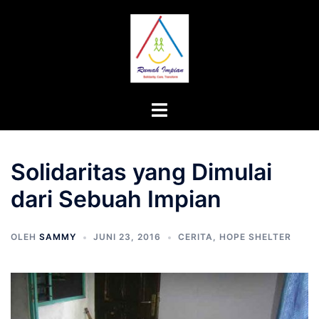
Langsung
ke
isi
Menu
toggle
Solidaritas yang Dimulai
dari Sebuah Impian
OLEH
SAMMY
JUNI 23, 2016
CERITA
,
HOPE SHELTER