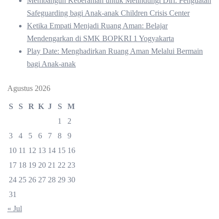
Membangun Keberanian untuk Melindungi Diri: Penguatan
Safeguarding bagi Anak-anak Children Crisis Center
Ketika Empati Menjadi Ruang Aman: Belajar
Mendengarkan di SMK BOPKRI 1 Yogyakarta
Play Date: Menghadirkan Ruang Aman Melalui Bermain
bagi Anak-anak
Agustus 2026
S
S
R
K
J
S
M
1
2
3
4
5
6
7
8
9
10
11
12
13
14
15
16
17
18
19
20
21
22
23
24
25
26
27
28
29
30
31
« Jul