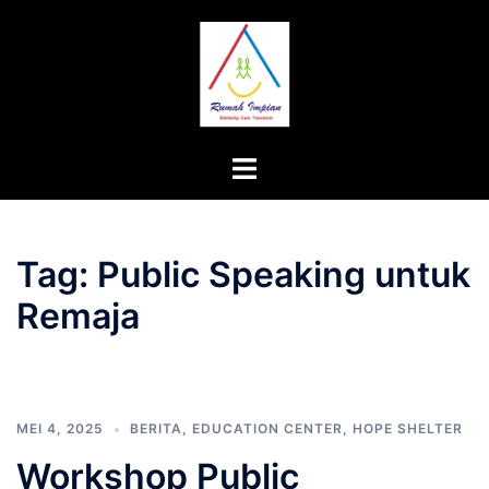
Langsung
ke
isi
Menu
toggle
Tag:
Public Speaking untuk
Remaja
MEI 4, 2025
BERITA
,
EDUCATION CENTER
,
HOPE SHELTER
Workshop Public