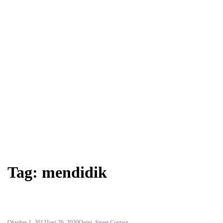
Tag:
mendidik
Oktober 1, 2013
Juni 26, 2020
Opini
,
Street Contact