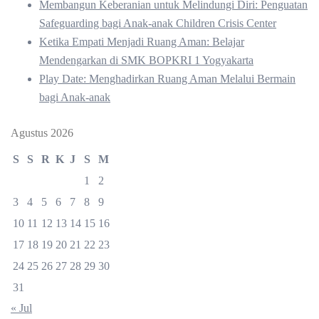
Membangun Keberanian untuk Melindungi Diri: Penguatan
Safeguarding bagi Anak-anak Children Crisis Center
Ketika Empati Menjadi Ruang Aman: Belajar
Mendengarkan di SMK BOPKRI 1 Yogyakarta
Play Date: Menghadirkan Ruang Aman Melalui Bermain
bagi Anak-anak
Agustus 2026
S
S
R
K
J
S
M
1
2
3
4
5
6
7
8
9
10
11
12
13
14
15
16
17
18
19
20
21
22
23
24
25
26
27
28
29
30
31
« Jul