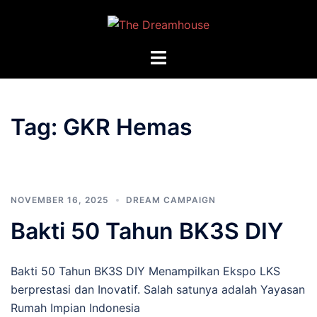
Langsung
ke
isi
Menu
toggle
Tag:
GKR Hemas
NOVEMBER 16, 2025
DREAM CAMPAIGN
Bakti 50 Tahun BK3S DIY
Bakti 50 Tahun BK3S DIY Menampilkan Ekspo LKS
berprestasi dan Inovatif. Salah satunya adalah Yayasan
Rumah Impian Indonesia