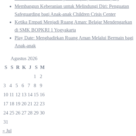
Membangun Keberanian untuk Melindungi Diri: Penguatan
Safeguarding bagi Anak-anak Children Crisis Center
Ketika Empati Menjadi Ruang Aman: Belajar Mendengarkan
di SMK BOPKRI 1 Yogyakarta
Play Date: Menghadirkan Ruang Aman Melalui Bermain bagi
Anak-anak
Agustus 2026
S
S
R
K
J
S
M
1
2
3
4
5
6
7
8
9
10
11
12
13
14
15
16
17
18
19
20
21
22
23
24
25
26
27
28
29
30
31
« Jul