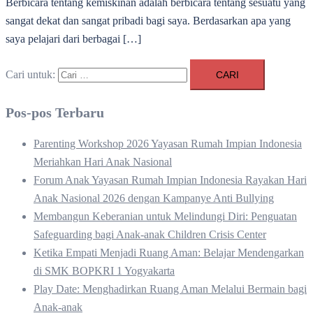
Berbicara tentang kemiskinan adalah berbicara tentang sesuatu yang
sangat dekat dan sangat pribadi bagi saya. Berdasarkan apa yang
saya pelajari dari berbagai […]
Cari untuk:
Pos-pos Terbaru
Parenting Workshop 2026 Yayasan Rumah Impian Indonesia
Meriahkan Hari Anak Nasional
Forum Anak Yayasan Rumah Impian Indonesia Rayakan Hari
Anak Nasional 2026 dengan Kampanye Anti Bullying
Membangun Keberanian untuk Melindungi Diri: Penguatan
Safeguarding bagi Anak-anak Children Crisis Center
Ketika Empati Menjadi Ruang Aman: Belajar Mendengarkan
di SMK BOPKRI 1 Yogyakarta
Play Date: Menghadirkan Ruang Aman Melalui Bermain bagi
Anak-anak