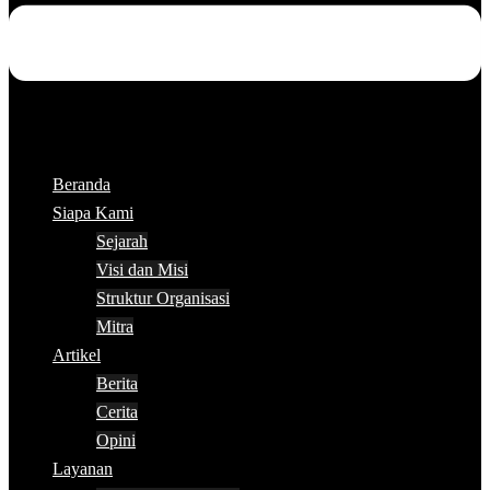
Beranda
Siapa Kami
Sejarah
Visi dan Misi
Struktur Organisasi
Mitra
Artikel
Berita
Cerita
Opini
Layanan