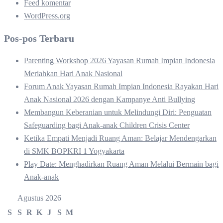
Feed komentar
WordPress.org
Pos-pos Terbaru
Parenting Workshop 2026 Yayasan Rumah Impian Indonesia
Meriahkan Hari Anak Nasional
Forum Anak Yayasan Rumah Impian Indonesia Rayakan Hari
Anak Nasional 2026 dengan Kampanye Anti Bullying
Membangun Keberanian untuk Melindungi Diri: Penguatan
Safeguarding bagi Anak-anak Children Crisis Center
Ketika Empati Menjadi Ruang Aman: Belajar Mendengarkan
di SMK BOPKRI 1 Yogyakarta
Play Date: Menghadirkan Ruang Aman Melalui Bermain bagi
Anak-anak
Agustus 2026
S
S
R
K
J
S
M