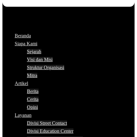
Beranda
Siapa Kami
Sejarah
Visi dan Misi
Struktur Organisasi
Mitra
Artikel
Berita
Cerita
Opini
Layanan
Divisi Street Contact
Divisi Education Center