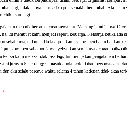
udah diminta untuk berpartisipasi dalam berbagai organisasi kampus, in
bah lagi, tidak hanya itu relasiku pun semakin bertambah. Aku akan 
 lebih tekun lagi.
pengalaman menarik bersama teman-temanku. Memang kami hanya 12 or
i, hal itu membuat kami menjadi seperti keluarga. Keluarga ketika ada s
un sebaliknya, dalam hal belajarpun kami saling membantu bahkan ket
cil pun kami berusaha untuk menyelesaikan semuanya dengan baik-bai
ketika kami merasa tidak bisa lagi. Ini merupakan pengalaman berha
Kami jurusan Sastra Inggris masuk dunia perkuliahan bersama-sama da
n dan aku selalu percaya waktu selama 4 tahun kedepan tidak akan te
ity