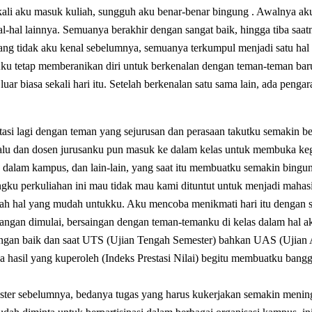
kali aku masuk kuliah, sungguh aku benar-benar bingung . Awalnya ak
-hal lainnya. Semuanya berakhir dengan sangat baik, hingga tiba saat
ang tidak aku kenal sebelumnya, semuanya terkumpul menjadi satu hal
Aku tetap memberanikan diri untuk berkenalan dengan teman-teman bar
ar biasa sekali hari itu. Setelah berkenalan satu sama lain, ada pengar
tasi lagi dengan teman yang sejurusan dan perasaan takutku semakin b
malu dan dosen jurusanku pun masuk ke dalam kelas untuk membuka keg
an dalam kampus, dan lain-lain, yang saat itu membuatku semakin bingu
ku perkuliahan ini mau tidak mau kami dituntut untuk menjadi mahas
nlah hal yang mudah untukku. Aku mencoba menikmati hari itu dengan
juangan dimulai, bersaingan dengan teman-temanku di kelas dalam hal 
engan baik dan saat UTS (Ujian Tengah Semester) bahkan UAS (Ujian 
a hasil yang kuperoleh (Indeks Prestasi Nilai) begitu membuatku bangg
ter sebelumnya, bedanya tugas yang harus kukerjakan semakin mening