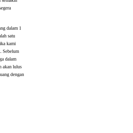
i semakin
segera
ang dalam 1
alah satu
ika kami
k. Sebelum
rga dalam
n akan lulus
rbuang dengan