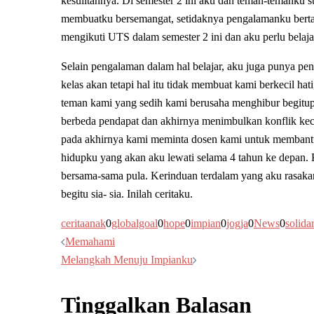
kesulitannya. Di semester 2 ini aku dan teman-temanku s
membuatku bersemangat, setidaknya pengalamanku bertam
mengikuti UTS dalam semester 2 ini dan aku perlu belajar
Selain pengalaman dalam hal belajar, aku juga punya 
kelas akan tetapi hal itu tidak membuat kami berkecil hat
teman kami yang sedih kami berusaha menghibur begitup
berbeda pendapat dan akhirnya menimbulkan konflik ke
pada akhirnya kami meminta dosen kami untuk membantu 
hidupku yang akan aku lewati selama 4 tahun ke depan. 
bersama-sama pula. Kerinduan terdalam yang aku rasaka
begitu sia- sia. Inilah ceritaku.
ceritaanak
0
globalgoal
0
hope
0
impian
0
jogja
0
News
0
solidar
Navigasi
Memahami
Melangkah Menuju Impianku
Tulisan
Tinggalkan Balasan