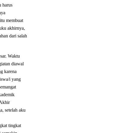
u harus
nya
 itu membuat
uku akhirnya,
ahan dari salah
esar. Waktu
iatan diawal
ng karena
iswa/i yang
 semangat
akademik
Akhir
a, setelah aku
kat tingkat