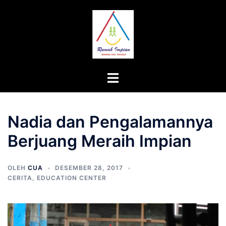
Langsung
ke
isi
Menu
toggle
Nadia dan Pengalamannya
Berjuang Meraih Impian
OLEH
CUA
DESEMBER 28, 2017
CERITA
,
EDUCATION CENTER