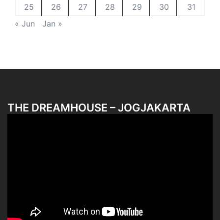
25
26
27
28
29
30
31
« Jun
Jan »
THE DREAMHOUSE – JOGJAKARTA