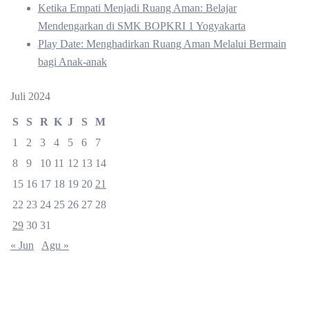
Ketika Empati Menjadi Ruang Aman: Belajar
Mendengarkan di SMK BOPKRI 1 Yogyakarta
Play Date: Menghadirkan Ruang Aman Melalui Bermain
bagi Anak-anak
Juli 2024
S
S
R
K
J
S
M
1
2
3
4
5
6
7
8
9
10
11
12
13
14
15
16
17
18
19
20
21
22
23
24
25
26
27
28
29
30
31
« Jun
Agu »